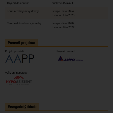
Dojezd do centra:
přibližně 45 minut
Termín zahájení výstavby:
I.etapa - léto 2024
II.etapa - léto 2025
Termín dokončení výstavby:
I.etapa - léto 2026
II.etapa - léto 2027
Partneři projektu:
Projekt provádí:
Projekt provádí:
Vyřízení hypotéky:
Energetický štítek: