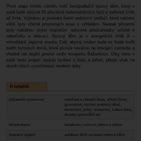
První etapu tohoto záměru tvoří šestipodlažní bytový dům, který v
sobě bude skrývat 55 převážně malometrážních bytů o velikosti 1+kk
až 3+kk. Výjimkou je poslední šesté nadzemní podlaží, které nabídne
větší byty včetně prostorných teras s výhledem. Naopak přízemní
byty nabídnou svým majitelům oplocené předzahrádky určené k
odpočinku a relaxaci. Bytový dům je v energetické třídě A –
mimořádně úsporná stavba. Celý obytný soubor bude ve finále tvořit
sedm bytových domů, které plynule navážou na stávající zástavbu a
vhodně tak doplní prostor vedle lesoparku Bažantnice. Díky tomu v
sobě tento projekt spojuje bydlení v klidu a zeleni, přesto však na
dosah všech vymožeností moderní doby.
O lokalitě:
Občanská vybavenost:
mateřská a základní škola, střední škola,
gymnasium, obchod, praktický lékař,
nemocnice, pošta, restaurace, kultura (kina,
divadla) sportoviště atd.
Infrastruktura:
kanalizace, vodovod, elektro a telefon
Dopravní spojení:
autobusy MHD na stanici metra B Zličín