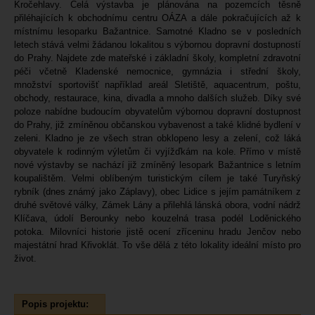
Kročehlavy. Celá výstavba je plánována na pozemcích těsně
přiléhajících k obchodnímu centru OÁZA a dále pokračujících až k
místnímu lesoparku Bažantnice. Samotné Kladno se v posledních
letech stává velmi žádanou lokalitou s výbornou dopravní dostupností
do Prahy. Najdete zde mateřské i základní školy, kompletní zdravotní
péči včetně Kladenské nemocnice, gymnázia i střední školy,
množství sportovišť například areál Sletiště, aquacentrum, poštu,
obchody, restaurace, kina, divadla a mnoho dalších služeb. Díky své
poloze nabídne budoucím obyvatelům výbornou dopravní dostupnost
do Prahy, již zmíněnou občanskou vybavenost a také klidné bydlení v
zeleni. Kladno je ze všech stran obklopeno lesy a zelení, což láká
obyvatele k rodinným výletům či vyjížďkám na kole. Přímo v místě
nové výstavby se nachází již zmíněný lesopark Bažantnice s letním
koupalištěm. Velmi oblíbeným turistickým cílem je také Turyňský
rybník (dnes známý jako Záplavy), obec Lidice s jejím památníkem z
druhé světové války, Zámek Lány a přilehlá lánská obora, vodní nádrž
Klíčava, údolí Berounky nebo kouzelná trasa podél Loděnického
potoka. Milovníci historie jistě ocení zříceninu hradu Jenčov nebo
majestátní hrad Křivoklát. To vše dělá z této lokality ideální místo pro
život.
Popis projektu: