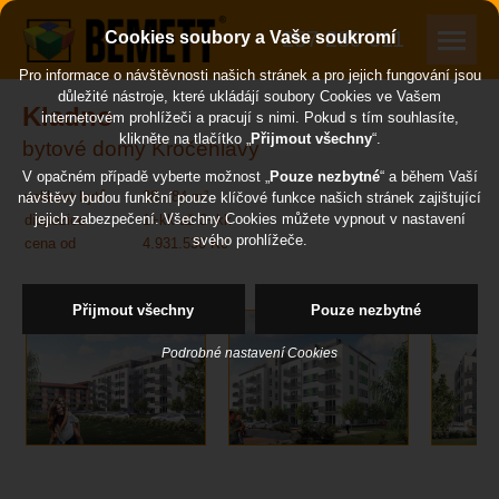
257 289 311
Cookies soubory a Vaše soukromí
Pro informace o návštěvnosti našich stránek a pro jejich fungování jsou
důležité nástroje, které ukládájí soubory Cookies ve Vašem
Kladno
internetovém prohlížeči a pracují s nimi. Pokud s tím souhlasíte,
klikněte na tlačítko „
Přijmout všechny
“.
bytové domy Kročehlavy
V opačném případě vyberte možnost „
Pouze nezbytné
“ a během Vaší
velikost bytů
28 - 84 m²
návštěvy budou funkční pouze klíčové funkce našich stránek zajištující
jejich zabezpečení. Všechny Cookies můžete vypnout v nastavení
dispozice
1+kk až 3+kk
svého prohlížeče.
cena od
4.931.530 Kč
Přijmout všechny
Pouze nezbytné
Podrobné nastavení Cookies