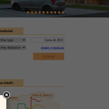
ledávání
detailní vyhledávání
a lokalit