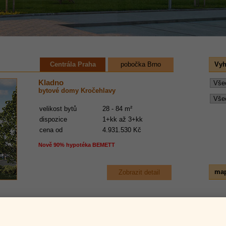
Centrála Praha
pobočka Brno
Vyh
Kladno
bytové domy Kročehlavy
velikost bytů
28 - 84 m²
dispozice
1+kk až 3+kk
cena od
4.931.530 Kč
Nově 90% hypotéka BEMETT
map
Zobrazit detail
Nučice u Prahy
lokalita Na Vinici