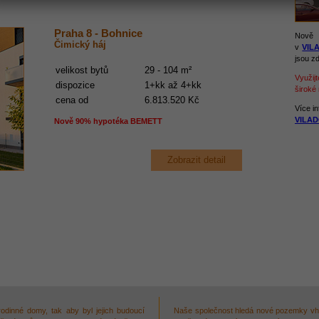
Praha 8 - Bohnice
Nově 
Čimický háj
v
VILA
jsou z
velikost bytů
29 - 104 m²
Využij
dispozice
1+kk až 4+kk
široké
cena od
6.813.520 Kč
Více in
VILADO
Nově 90% hypotéka BEMETT
Zobrazit detail
dinné domy, tak aby byl jejich budoucí
Naše společnost hledá nové pozemky vh