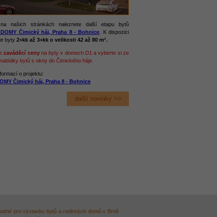
na našich stránkách naleznete další etapu bytů
DOMY Čimický háj, Praha 8 - Bohnice
. K dispozici
de byty
2+kk až 3+kk o velikosti 42 až 80 m².
te
zaváděcí ceny
na byty v domech D1 a vyberte si ze
 nabídky bytů s okny do Čimického háje.
formací o projektu:
MY Čimický háj, Praha 8 - Bohnice
další novinky >>
odné pro výstavbu bytů a rodinných domů v Brně