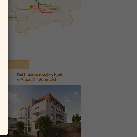
inky
Další etapa nových bytů
026
v Praze 8 - Bohnicích