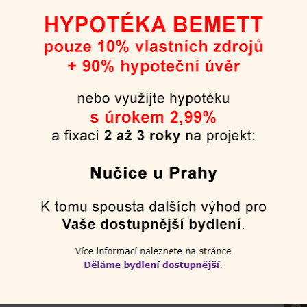
velikost domů
90 - 143 m²
dispozice
4+kk až 5+kk s garáží
cena od
10.993.340 Kč
Hypotéka BEMETT 2,99%
nebo nově 90% hypotéka BEMETT
Zobrazit detail
nov
9.2.2
Praha 5 - Jinonice
Radlická vyhlídka
velikost bytů
34 - 110 m²
dispozice
1+kk až 4+kk
cena od
6.097.987 Kč
Nově 90% hypotéka BEMETT
Zobrazit detail