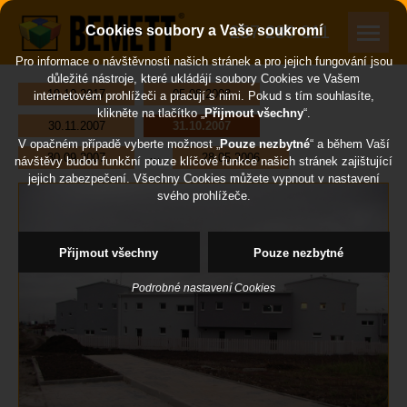
257 289 311
Cookies soubory a Vaše soukromí
Pro informace o návštěvnosti našich stránek a pro jejich fungování jsou
důležité nástroje, které ukládájí soubory Cookies ve Vašem
19.10.2017
05.08.2008
internetovém prohlížeči a pracují s nimi. Pokud s tím souhlasíte,
klikněte na tlačítko „
Přijmout všechny
“.
30.11.2007
31.10.2007
V opačném případě vyberte možnost „
Pouze nezbytné
“ a během Vaší
…
30.09.2007
28.05.2006
návštěvy budou funkční pouze klíčové funkce našich stránek zajištující
jejich zabezpečení. Všechny Cookies můžete vypnout v nastavení
svého prohlížeče.
Přijmout všechny
Pouze nezbytné
Podrobné nastavení Cookies