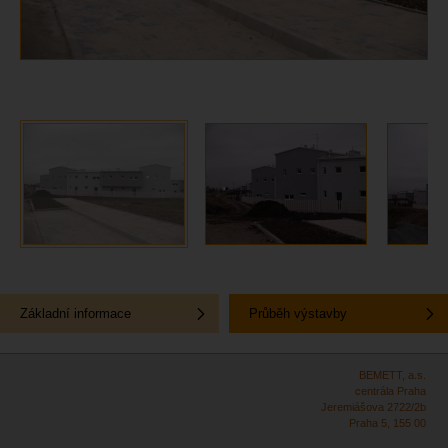
Základní informace
Průběh výstavby
BEMETT, a.s.
centrála Praha
Jeremiášova 2722/2b
Praha 5, 155 00