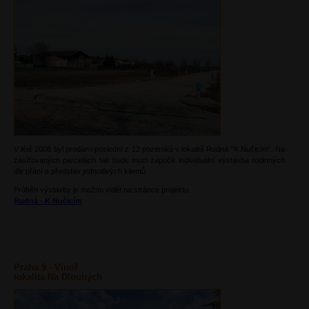
V létě 2008 byl prodán i poslední z 12 pozemků v lokalitě Rudná "K Nučicím". Na
zasíťovaných parcelách tak bude moci započít individuální výstavba rodinných
dle přání a představ jednotlivých klientů.
Průběh výstavby je možno vidět na stránce projektu
Rudná - K Nučicím
Praha 9 - Vinoř
lokalita Na Dlouhých