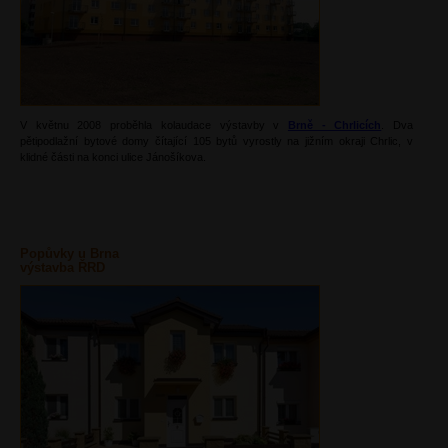
V květnu 2008 proběhla kolaudace výstavby v
Brně - Chrlicích
. Dva
pětipodlažní bytové domy čítající 105 bytů vyrostly na jižním okraji Chrlic, v
klidné části na konci ulice Jánošíkova.
Popůvky u Brna
výstavba ŘRD