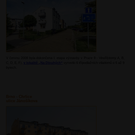
V červnu 2008 byla dokončena I. etapa výstavby v Praze 9 - Vinoři(domy A, B,
C, D, E, F),
v lokalitě „Na Dlouhých“
vyrostlo 6 třípodlažních viladomů o 6 až 9
bytech.
Brno - Chrlice
ulice Jánošíkova