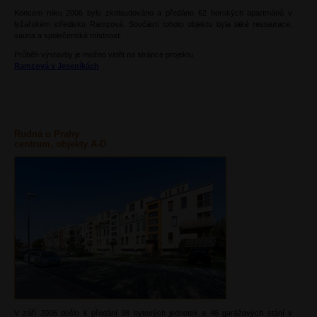
Koncem roku 2006 bylo zkolaudováno a předáno 62 horských apartmánů v
lyžařském středisku Ramzová. Součástí tohoto objektu byla také restaurace,
sauna a společenská místnost.
Průběh výstavby je možno vidět na stránce projektu
Ramzová v Jeseníkách
Rudná u Prahy
centrum, objekty A-D
V září 2006 došlo k předání 98 bytových jednotek a 46 garážových stání v