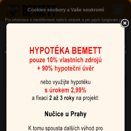
257 289 311
Cookies soubory a Vaše soukromí
Pro informace o návštěvnosti našich stránek a pro jejich fungování jsou
důležité nástroje, které ukládájí soubory Cookies ve Vašem
Ramzová v Jeseníkách
internetovém prohlížeči a pracují s nimi. Pokud s tím souhlasíte,
horské apartmány II.etapa
klikněte na tlačítko „
Přijmout všechny
“.
V opačném případě vyberte možnost „
Pouze nezbytné
“ a během Vaší
návštěvy budou funkční pouze klíčové funkce našich stránek zajištující
jejich zabezpečení. Všechny Cookies můžete vypnout v nastavení
svého prohlížeče.
Přijmout všechny
Pouze nezbytné
Podrobné nastavení Cookies
V říjnu 2009 bylo zkolaudováno a předáno 30 horských apartmánů z II.etapy
výstavby v lyžařském středisku Ramzová. Součástí celého areálu je také
restaurace, sauna, masáže atd.
Průběh výstavby je možné vidět na stránce projektu:
Ramzová v Jeseníkách - horské apartmány