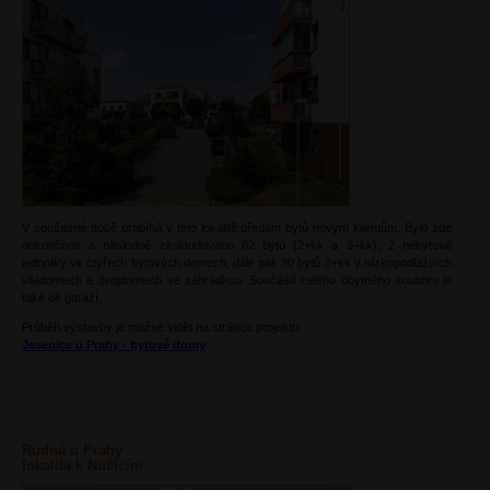
V současné době probíhá v této lokalitě předání bytů novým klientům. Bylo zde
dokončeno a následně zkolaudováno 82 bytů (2+kk a 3+kk), 2 nebytové
jednotky ve čtyřech bytových domech, dále pak 30 bytů 3+kk v nízkopodlažních
viladomech a dvojdomech se zahrádkou. Součástí celého obytného souboru je
také 66 garáží.
Průběh výstavby je možné vidět na stránce projektu:
Jesenice u Prahy - bytové domy
Rudná u Prahy
lokalita k Nučicím