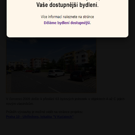
Praha 10 - Uhříněves
lokalita V Kuťatech
V červenci 2009 došlo k předání 63 bytových jednotek v objektech A až C jejich
novým vlastníkům.
Průběh výstavby je možné vidět na stránce projektu:
Praha 10 - Uhříněves, lokalita "V Kuťatech"