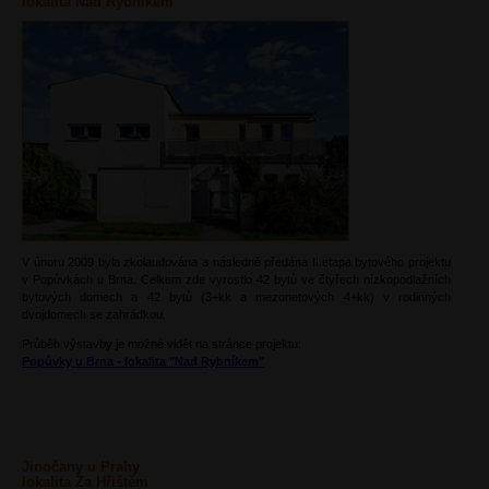
lokalita Nad Rybníkem
V únoru 2009 byla zkolaudována a následně předána II.etapa bytového projektu
v Popůvkách u Brna. Celkem zde vyrostlo 42 bytů ve čtyřech nízkopodlažních
bytových domech a 42 bytů (3+kk a mezonetových 4+kk) v rodinných
dvojdomech se zahrádkou.
Průběh výstavby je možné vidět na stránce projektu:
Popůvky u Brna - lokalita "Nad Rybníkem"
Jinočany u Prahy
lokalita Za Hřištěm