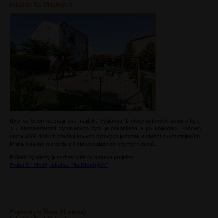
lokalita Na Dlouhých
Byty ve Vinoři už znají své majitele. Výstavba II. etapy bytových domů čítající
117 nadstandardně vybavených bytů je dokončena a po kolaudaci. Koncem
února 2009 došlo k předání nových bytových jednotek a garáží svým majitelům.
Praha 9 se tak rozrostla o 8 nízkopodlažních obytných domů.
Průběh výstavby je možné vidět na stránce projektu:
Praha 9 - Vinoř, lokalita "Na Dlouhých"
Popůvky u Brna (II.etapa)